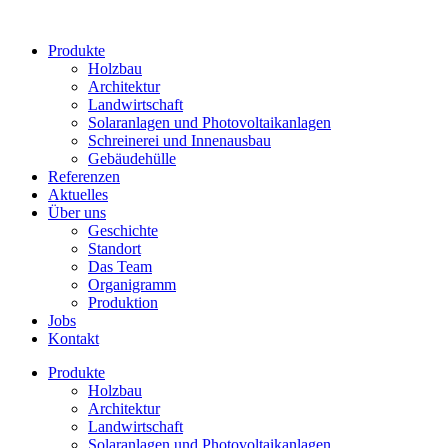
Skip
to
Produkte
content
Holzbau
Architektur
Landwirtschaft
Solaranlagen und Photovoltaikanlagen
Schreinerei und Innenausbau
Gebäudehülle
Referenzen
Aktuelles
Über uns
Geschichte
Standort
Das Team
Organigramm
Produktion
Jobs
Kontakt
Produkte
Holzbau
Architektur
Landwirtschaft
Solaranlagen und Photovoltaikanlagen