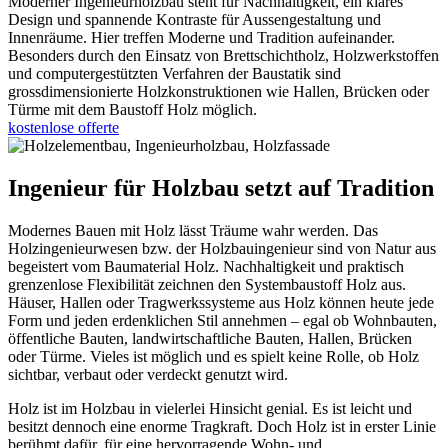
Moderner Ingenieurholzbau steht für Nachhaltigkeit, ein klares
Design und spannende Kontraste für Aussengestaltung und
Innenräume. Hier treffen Moderne und Tradition aufeinander.
Besonders durch den Einsatz von Brettschichtholz, Holzwerkstoffen
und computergestützten Verfahren der Baustatik sind
grossdimensionierte Holzkonstruktionen wie Hallen, Brücken oder
Türme mit dem Baustoff Holz möglich.
kostenlose offerte
Ingenieur für Holzbau setzt auf Tradition
Modernes Bauen mit Holz lässt Träume wahr werden. Das
Holzingenieurwesen bzw. der Holzbauingenieur sind von Natur aus
begeistert vom Baumaterial Holz. Nachhaltigkeit und praktisch
grenzenlose Flexibilität zeichnen den Systembaustoff Holz aus.
Häuser, Hallen oder Tragwerkssysteme aus Holz können heute jede
Form und jeden erdenklichen Stil annehmen – egal ob Wohnbauten,
öffentliche Bauten, landwirtschaftliche Bauten, Hallen, Brücken
oder Türme. Vieles ist möglich und es spielt keine Rolle, ob Holz
sichtbar, verbaut oder verdeckt genutzt wird.
Holz ist im Holzbau in vielerlei Hinsicht genial. Es ist leicht und
besitzt dennoch eine enorme Tragkraft. Doch Holz ist in erster Linie
berühmt dafür, für eine hervorragende Wohn- und