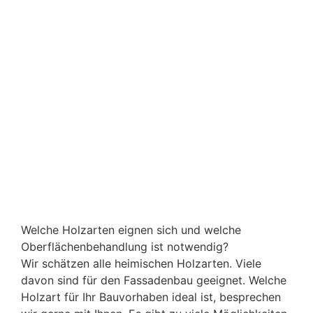
alle Hausanschlüsse so zu verbauen, dass das Holz
jederzeit trocknen kann. Gleiches gilt für Unterbau
und Abstände zu Boden, Mauerwerk oder
Betonelementen.
Seit Jahrzehnten sammeln wir bei Artho Erfahrung
im Holzfassadenbau für Neubau, Anbauten,
Umbauten oder Aufstockungen. Ihr Bauvorhaben
ist bei uns daher in besten Händen. Profitieren Sie
von unserem Erfahrungsschatz und haben Sie
lange Freude an Ihrer Holzfassade.
Welche Holzarten eignen sich und welche
Oberflächenbehandlung ist notwendig?
Wir schätzen alle heimischen Holzarten. Viele
davon sind für den Fassadenbau geeignet. Welche
Holzart für Ihr Bauvorhaben ideal ist, besprechen