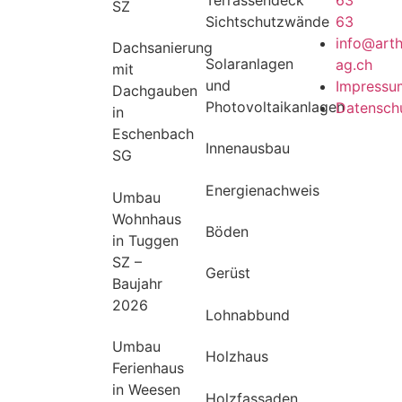
Terrassendeck
SZ
63
Sichtschutzwände
info@art
Dachsanierung
Solaranlagen
ag.ch
mit
und
Impressu
Dachgauben
Photovoltaikanlagen
Datensch
in
Eschenbach
Innenausbau
SG
Energienachweis
Umbau
Wohnhaus
Böden
in Tuggen
SZ –
Gerüst
Baujahr
2026
Lohnabbund
Umbau
Holzhaus
Ferienhaus
in Weesen
Holzfassaden