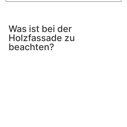
Was ist bei der
Holzfassade zu
beachten?
Holz ist ein interessantes Material mit einer
widerstandsfähigen Oberfläche. Als Baustoff für
die Holzfassade ist es von Natur aus langlebig.
Einzig eine fortwährende Durchfeuchtung schädigt
und verringert die Lebensdauer. Das verhindert
eine einwandfrei geplante und verbaute
Wasserableitung. So entsteht ein Klima, in dem sich
die Holzfassade lange wohlfühlt.
Entscheidend hierbei sind bauliche und
gestalterische Details. Ziel ist es beispielsweise,