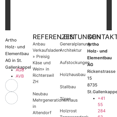
REFERENZEN
LEISTUNGEN
KONTAK
Artho
Anbau
Generalplanung
Artho
Holz- und
Verkaufsladen
Architektur
Holz- und
Elementbau
» Preisig
Elementbau
AG in St.
Aufstockungen
Käse und
AG
Gallenkappel
Wein» in
AGB
Rickenstrasse
Holzhausbau
Richterswil
AVB
15
ZH
8735
Stallbau
St.Gallenkappe
Neubau
+41
Türen
Mehrgenerationenhaus
55
in
284
Holzrost
Altendorf
63