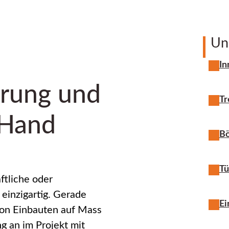
Un
In
hrung und
Tr
 Hand
B
Tü
ftliche oder
 einzigartig. Gerade
Ei
von Einbauten auf Mass
g an im Projekt mit