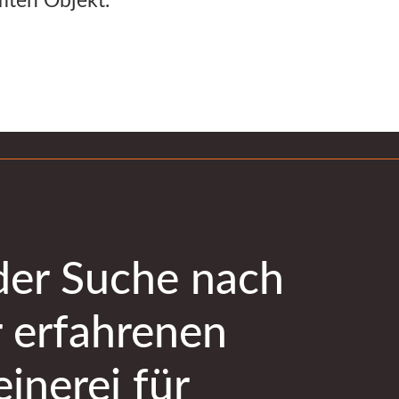
mten Objekt.
der Suche nach
r erfahrenen
inerei für