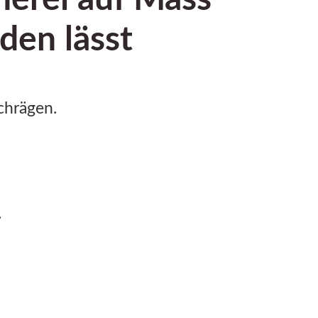
den lässt
chrägen.
.