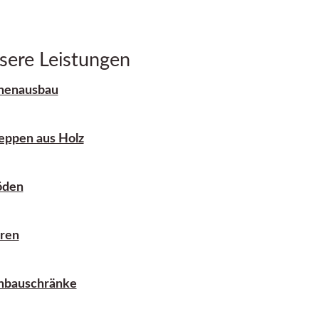
sere Leistungen
nenausbau
eppen aus Holz
öden
ren
nbauschränke