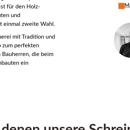
Ma
st für den Holz-
uten und
ht einmal zweite Wahl.
erei mit Tradition und
o zum perfekten
n Bauherren, die beim
nbauten ein
n denen unsere Schrei