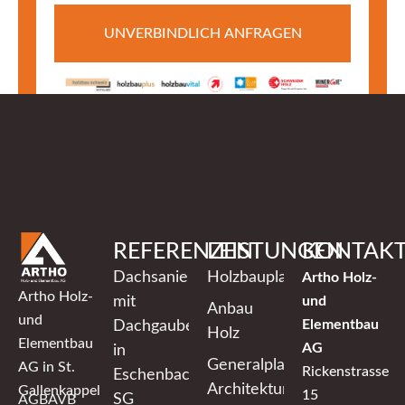
UNVERBINDLICH ANFRAGEN
REFERENZEN
LEISTUNGEN
KONTAK
Dachsanierung
Holzbauplanung
Artho Holz-
Artho Holz-
mit
und
Anbau
und
Elementbau
Dachgauben
Holz
Elementbau
AG
in
Generalplanung
AG in St.
Rickenstrasse
Eschenbach
Architektur
Gallenkappel
15
SG
AGB
AVB