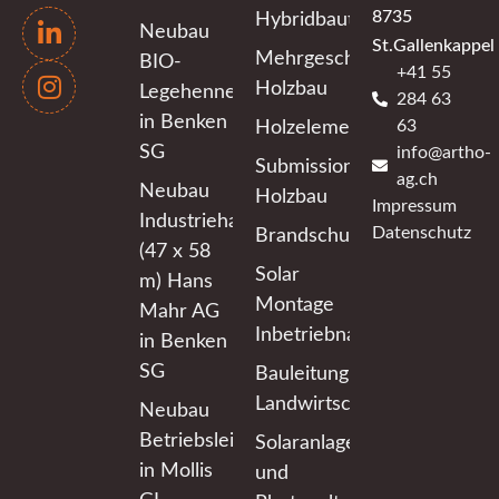
8735
Hybridbauten
Neubau
St.Gallenkappel
Mehrgeschossiger
BIO-
+41 55
Holzbau
Legehennenstall
284 63
in Benken
63
Holzelementbau
SG
info@artho-
Submissionen
ag.ch
Neubau
Holzbau
Impressum
Industriehalle
Datenschutz
Brandschutzplanung
(47 x 58
Solar
m) Hans
Montage
Mahr AG
Inbetriebnahme
in Benken
SG
Bauleitung
Landwirtschaft
Neubau
Betriebsleiterwohnhaus
Solaranlagen
in Mollis
und