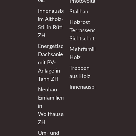
GL
Photovoltaikanlagen
Innenausbau
Stallbau
im Altholz-
Holzrost
Stil in Rüti
Terrassendeck
ZH
Sichtschutzwände
Energetische
Mehrfamilienhaus
Dachsanierung
Holz
mit PV-
Treppen
Anlage in
aus Holz
Tann ZH
Innenausbau
Neubau
Einfamilienhaus
in
Wolfhausen
ZH
Um- und