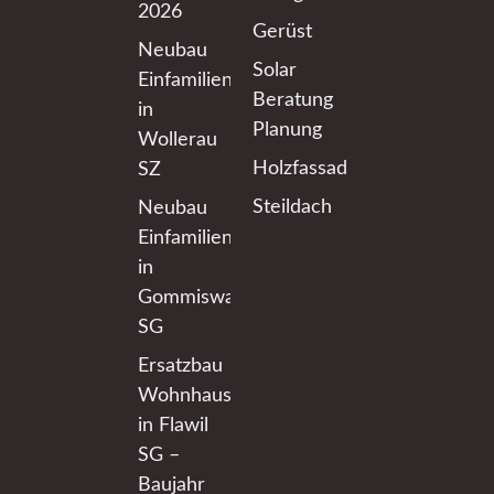
2026
Gerüst
Neubau
Solar
Einfamilienhaus
Beratung
in
Planung
Wollerau
Holzfassaden
SZ
Steildach
Neubau
Einfamilienhaus
in
Gommiswald
SG
Ersatzbau
Wohnhaus
in Flawil
SG –
Baujahr