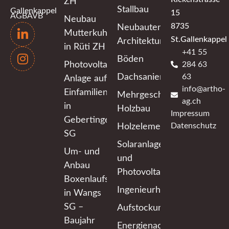
ZH
Stallbau
Gallenkappel
15
AGB
AVB
Neubau
8735
Neubauten
Mutterkuhlaufstall
St.Gallenkappel
Architektur
in Rüti ZH
+41 55
Böden
284 63
Photovoltaik-
63
Dachsanierung
Anlage auf
info@artho-
Einfamilienhaus
Mehrgeschossiger
ag.ch
in
Holzbau
Impressum
Gebertingen
Datenschutz
Holzelementbau
SG
Solaranlagen
Um- und
und
Anbau
Photovoltaikanlagen
Boxenlaufstall
Ingenieurholzbau
in Wangs
SG –
Aufstockungen
Baujahr
Energienachweis