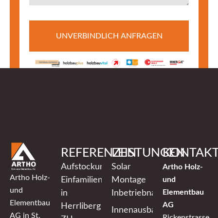
UNVERBINDLICH ANFRAGEN
REFERENZEN
LEISTUNGEN
KONTAK
Aufstockung
Solar
Artho Holz-
Artho Holz-
Einfamilienhaus
Montage
und
und
Elementbau
in
Inbetriebnahme
Elementbau
AG
Herrliberg
Innenausbau
AG in St.
Rickenstrasse