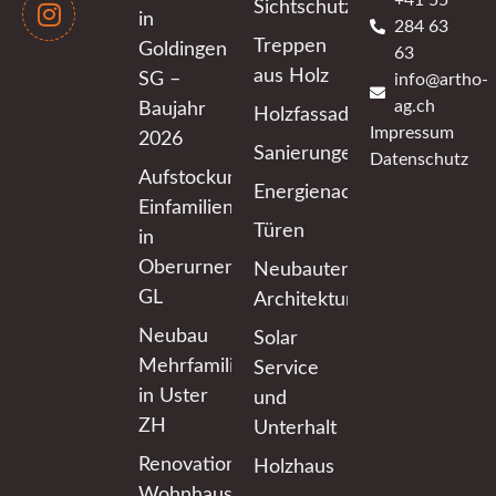
Sichtschutzwände
in
284 63
Treppen
Goldingen
63
aus Holz
SG –
info@artho-
ag.ch
Baujahr
Holzfassaden
Impressum
2026
Sanierungen
Datenschutz
Aufstockung
Energienachweis
Einfamilienhaus
Türen
in
Oberurnen
Neubauten
GL
Architektur
Neubau
Solar
Mehrfamilienhaus
Service
in Uster
und
ZH
Unterhalt
Renovation
Holzhaus
Wohnhaus