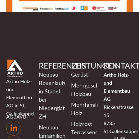
REFERENZEN
LEISTUNGEN
KONTAK
Neubau
Gerüst
Artho Holz-
Artho Holz-
Boxenlaufstall
und
Mehrgeschossiger
und
Elementbau
in Stadel
Holzbau
Elementbau
AG
bei
Mehrfamilienhaus
AG in St.
Rickenstrasse
Niederglatt
Holz
Gallenkappel
15
ZH
AGB
AVB
8735
Holzrost
Neubau
St.Gallenkappel
Terrassendeck
Einfamilienhaus
+41 55