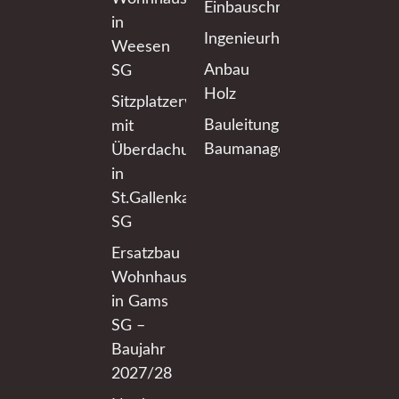
Einbauschränke
in
Ingenieurholzbau
Weesen
Anbau
SG
Holz
Sitzplatzerweiterung
Bauleitung
mit
Baumanagement
Überdachung
in
St.Gallenkappel
SG
Ersatzbau
Wohnhaus
in Gams
SG –
Baujahr
2027/28