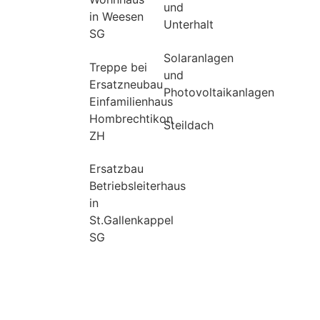
und
in Weesen
Unterhalt
SG
Solaranlagen
Treppe bei
und
Ersatzneubau
Photovoltaikanlagen
Einfamilienhaus
Hombrechtikon
Steildach
ZH
Ersatzbau
Betriebsleiterhaus
in
St.Gallenkappel
SG