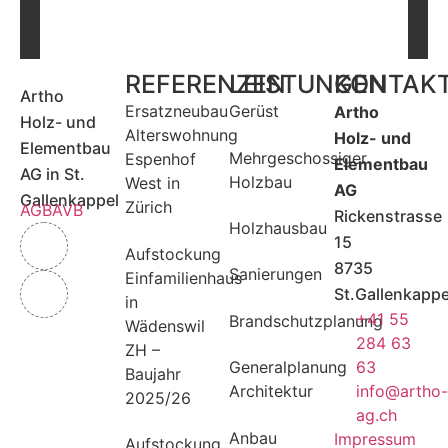
REFERENZEN
LEISTUNGEN
KONTAK
Artho
Ersatzneubau
Gerüst
Artho
Holz- und
Alterswohnung
Holz- und
Elementbau
Mehrgeschossiger
Espenhof
Elementbau
AG in St.
Holzbau
West in
AG
Gallenkappel
Zürich
AGB
AVB
Rickenstrasse
Holzhausbau
15
Aufstockung
8735
Sanierungen
Einfamilienhaus
St.Gallenkappe
in
+41 55
Brandschutzplanung
Wädenswil
284 63
ZH –
63
Generalplanung
Baujahr
info@artho
Architektur
2025/26
ag.ch
Anbau
Impressum
Aufstockung