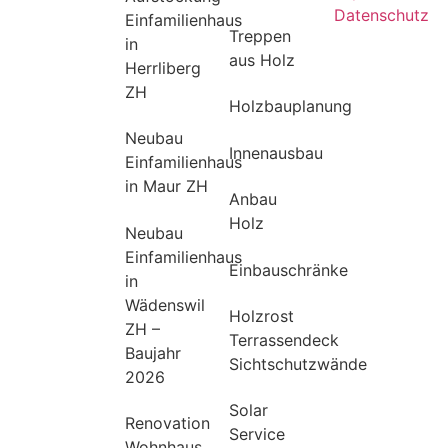
Datenschutz
Einfamilienhaus
Treppen
in
aus Holz
Herrliberg
ZH
Holzbauplanung
Neubau
Innenausbau
Einfamilienhaus
in Maur ZH
Anbau
Holz
Neubau
Einfamilienhaus
Einbauschränke
in
Wädenswil
Holzrost
ZH –
Terrassendeck
Baujahr
Sichtschutzwände
2026
Solar
Renovation
Service
Wohnhaus